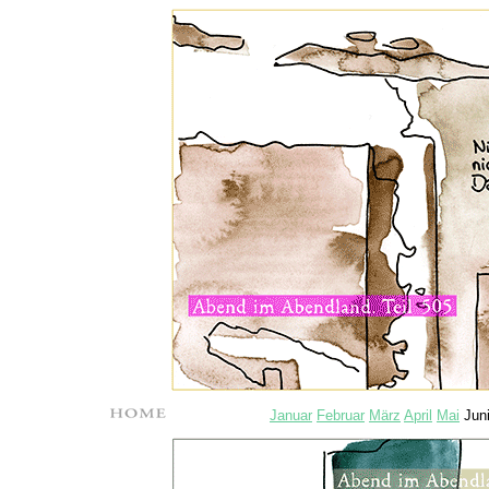
Januar
Februar
März
April
Mai
Jun