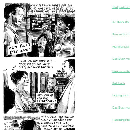
Stuttgartbuc
Ich hatte di
Bremenbuch
FrankfurtMai
Das Buch vo
Hauptstadtb
Kölnbuch
Leipzigbuch
Das Buch vo
Hamburgbuc