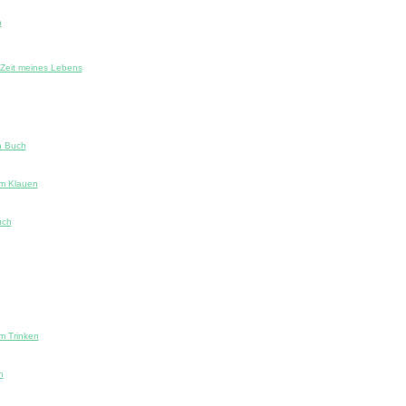
h
e Zeit meines Lebens
n Buch
m Klauen
uch
m Trinken
h