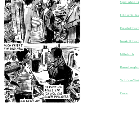
Spiel ohne 
Olli Fizzle Tel
Bielefeldbuc
Neuköllnbuc
Mittebuch
Kreuzbergbu
SchröderStoi
Cover