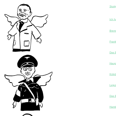
Stutt
Ich h
Brem
Frank
Das 
Haup
Köln
Leipz
Das 
Hamb