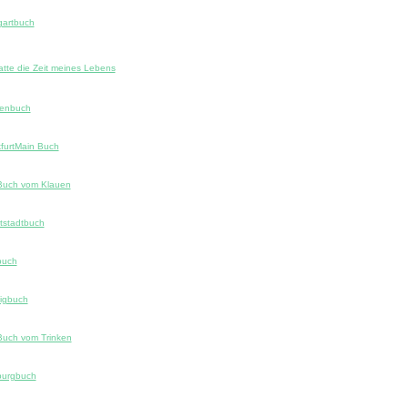
gartbuch
atte die Zeit meines Lebens
enbuch
furtMain Buch
Buch vom Klauen
tstadtbuch
buch
igbuch
Buch vom Trinken
urgbuch