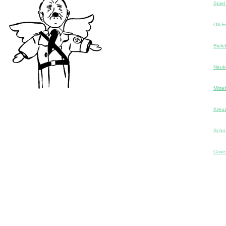
Spie
Olli F
Biele
Neuk
Mitte
Kreu
Schrö
Cove