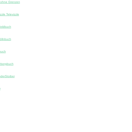
l ohne Grenzen
izzle Televizzle
feldbuch
öllnbuch
buch
zbergbuch
derStoiber
r